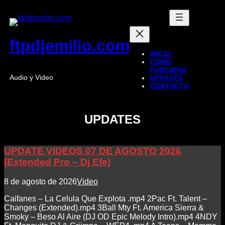
ftpdjemilio.com
INICIO
COMO
FUNCIONA
Audio y Video
UPDATES
CONTACTO
UPDATES
UPDATE VIDEOS 07 DE AGOSTO 2026
(Extended Pro – Dj Efe)
8 de agosto de 2026
Video
Caifanes – La Celula Que Explota .mp4 2Pac Ft. Talent –
Changes (Extended).mp4 3Ball Mty Ft. America Sierra &
Smoky – Beso Al Aire (DJ OD Epic Melody Intro).mp4 4NDY