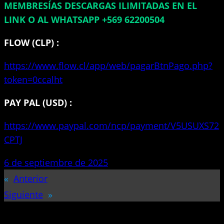
MEMBRESÍAS DESCARGAS ILIMITADAS EN EL
LINK O AL WHATSAPP +569 62200504
FLOW (CLP) :
https://www.flow.cl/app/web/pagarBtnPago.php?
token=0ccalht
PAY PAL (USD) :
https://www.paypal.com/ncp/payment/V5USUXS72
CPTJ
6 de septiembre de 2025
«
Anterior
Siguiente
»