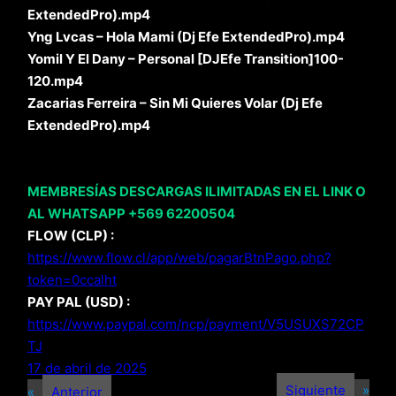
ExtendedPro).mp4
Yng Lvcas – Hola Mami (Dj Efe ExtendedPro).mp4
Yomil Y El Dany – Personal [DJEfe Transition]100-
120.mp4
Zacarias Ferreira – Sin Mi Quieres Volar (Dj Efe
ExtendedPro).mp4
MEMBRESÍAS DESCARGAS ILIMITADAS EN EL LINK O
AL WHATSAPP +569 62200504
FLOW (CLP) :
https://www.flow.cl/app/web/pagarBtnPago.php?
token=0ccalht
PAY PAL (USD) :
https://www.paypal.com/ncp/payment/V5USUXS72CP
TJ
17 de abril de 2025
Siguiente
»
«
Anterior