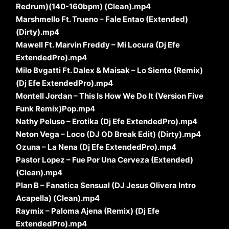
Redrum)(140-160bpm) (Clean).mp4
Marshmello Ft. Trueno – Fale Entao (Extended)
(Dirty).mp4
Mawell Ft. Marvin Freddy – Mi Locura (Dj Efe
ExtendedPro).mp4
Milo Bvgatti Ft. Dalex & Maisak – Lo Siento (Remix)
(Dj Efe ExtendedPro).mp4
Montell Jordan – This Is How We Do It (Version Five
Funk Remix)Pop.mp4
Nathy Peluso – Erotika (Dj Efe ExtendedPro).mp4
Neton Vega – Loco (DJ OD Break Edit) (Dirty).mp4
Ozuna – La Nena (Dj Efe ExtendedPro).mp4
Pastor Lopez – Fue Por Una Cerveza (Extended)
(Clean).mp4
Plan B – Fanatica Sensual (DJ Jesus Olivera Intro
Acapella) (Clean).mp4
Raymix – Paloma Ajena (Remix) (Dj Efe
ExtendedPro).mp4