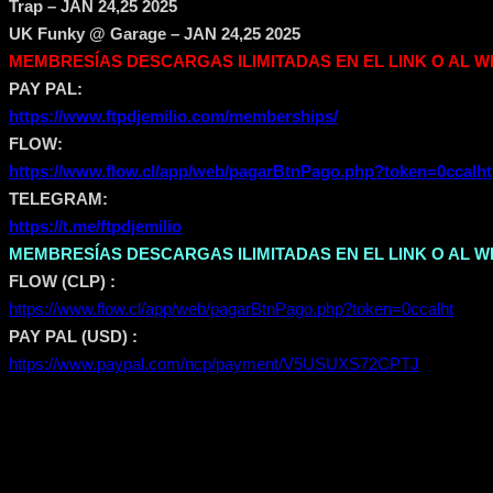
Trap – JAN 24,25 2025
UK Funky @ Garage – JAN 24,25 2025
MEMBRESÍAS DESCARGAS ILIMITADAS EN EL LINK O AL WH
PAY PAL:
https://www.ftpdjemilio.com/memberships/
FLOW:
https://www.flow.cl/app/web/pagarBtnPago.php?token=0ccalht
TELEGRAM:
https://t.me/ftpdjemilio
MEMBRESÍAS DESCARGAS ILIMITADAS EN EL LINK O AL WH
FLOW (CLP) :
https://www.flow.cl/app/web/pagarBtnPago.php?token=0ccalht
PAY PAL (USD) :
https://www.paypal.com/ncp/payment/V5USUXS72CPTJ