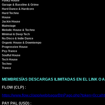
Funky House
Garage & Bassline & Grime
Hard Dance & Hardcore
Hard Techno
House
Jackin House
Mainstage
Melodic House & Techno
Minimal & Deep Tech
Nu Disco & Indie Dance
Organic House & Downtempo
Progressive House
Psy-Trance
Soulful House
Tech House
Techno
Trance
MEMBRESÍAS DESCARGAS ILIMITADAS EN EL LINK O A
FLOW (CLP) :
https://www.flow.cl/app/web/pagarBtnPago.php?token=0ccalht
PAY PAL (USD) :