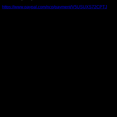
https://www.paypal.com/ncp/payment/V5USUXS72CPTJ