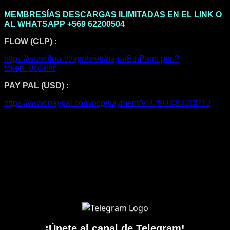
MEMBRESÍAS DESCARGAS ILIMITADAS EN EL LINK O
AL WHATSAPP +569 62200504
FLOW (CLP) :
https://www.flow.cl/app/web/pagarBtnPago.php?
token=0ccalht
PAY PAL (USD) :
https://www.paypal.com/ncp/payment/V5USUXS72CPTJ
¡Únete al canal de Telegram!