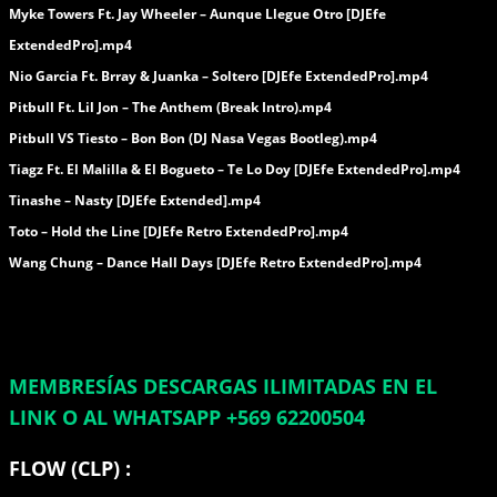
Myke Towers Ft. Jay Wheeler – Aunque Llegue Otro [DJEfe
ExtendedPro].mp4
Nio Garcia Ft. Brray & Juanka – Soltero [DJEfe ExtendedPro].mp4
Pitbull Ft. Lil Jon – The Anthem (Break Intro).mp4
Pitbull VS Tiesto – Bon Bon (DJ Nasa Vegas Bootleg).mp4
Tiagz Ft. El Malilla & El Bogueto – Te Lo Doy [DJEfe ExtendedPro].mp4
Tinashe – Nasty [DJEfe Extended].mp4
Toto – Hold the Line [DJEfe Retro ExtendedPro].mp4
Wang Chung – Dance Hall Days [DJEfe Retro ExtendedPro].mp4
MEMBRESÍAS DESCARGAS ILIMITADAS EN EL
LINK O AL WHATSAPP +569 62200504
FLOW (CLP) :