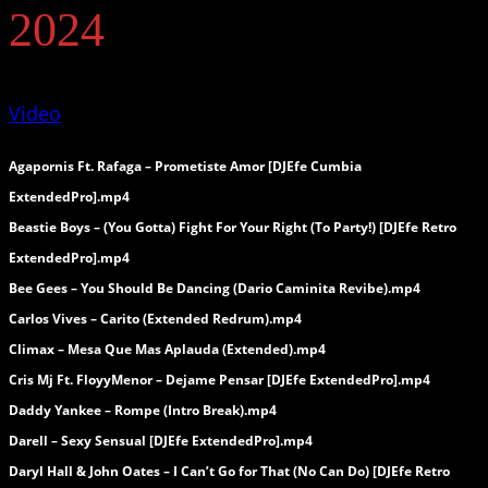
2024
Video
Agapornis Ft. Rafaga – Prometiste Amor [DJEfe Cumbia
ExtendedPro].mp4
Beastie Boys – (You Gotta) Fight For Your Right (To Party!) [DJEfe Retro
ExtendedPro].mp4
Bee Gees – You Should Be Dancing (Dario Caminita Revibe).mp4
Carlos Vives – Carito (Extended Redrum).mp4
Climax – Mesa Que Mas Aplauda (Extended).mp4
Cris Mj Ft. FloyyMenor – Dejame Pensar [DJEfe ExtendedPro].mp4
Daddy Yankee – Rompe (Intro Break).mp4
Darell – Sexy Sensual [DJEfe ExtendedPro].mp4
Daryl Hall & John Oates – I Can’t Go for That (No Can Do) [DJEfe Retro