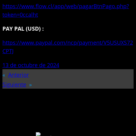
https://www.flow.cl/app/web/pagarBtnPago.php?
token=0ccalht
PAY PAL (USD) :
https://www.paypal.com/ncp/payment/V5USUXS72
CPTJ
13 de octubre de 2024
«
Anterior
Siguiente
»