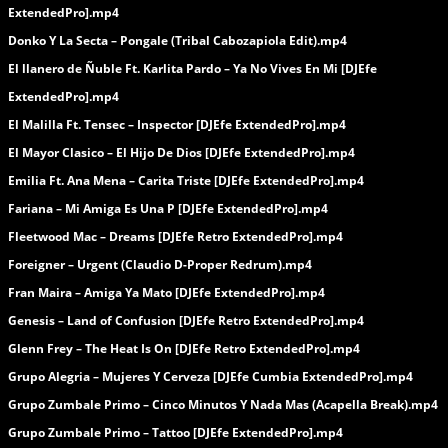
ExtendedPro].mp4
Donko Y La Secta – Pongale (Tribal Cabozapiola Edit).mp4
El llanero de Ñuble Ft. Karlita Pardo – Ya No Vives En Mi [DJEfe
ExtendedPro].mp4
El Malilla Ft. Tensec – Inspector [DJEfe ExtendedPro].mp4
El Mayor Clasico – El Hijo De Dios [DJEfe ExtendedPro].mp4
Emilia Ft. Ana Mena – Carita Triste [DJEfe ExtendedPro].mp4
Fariana – Mi Amiga Es Una P [DJEfe ExtendedPro].mp4
Fleetwood Mac – Dreams [DJEfe Retro ExtendedPro].mp4
Foreigner – Urgent (Claudio D-Proper Redrum).mp4
Fran Maira – Amiga Ya Mato [DJEfe ExtendedPro].mp4
Genesis – Land of Confusion [DJEfe Retro ExtendedPro].mp4
Glenn Frey – The Heat Is On [DJEfe Retro ExtendedPro].mp4
Grupo Alegria – Mujeres Y Cerveza [DJEfe Cumbia ExtendedPro].mp4
Grupo Zumbale Primo – Cinco Minutos Y Nada Mas (Acapella Break).mp4
Grupo Zumbale Primo – Tattoo [DJEfe ExtendedPro].mp4