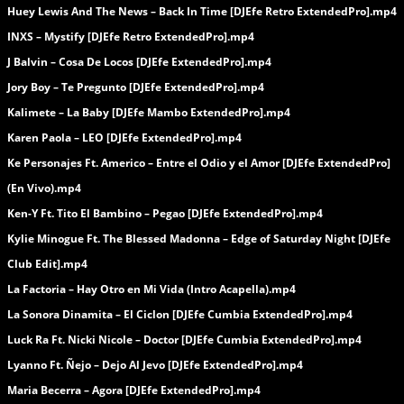
Huey Lewis And The News – Back In Time [DJEfe Retro ExtendedPro].mp4
INXS – Mystify [DJEfe Retro ExtendedPro].mp4
J Balvin – Cosa De Locos [DJEfe ExtendedPro].mp4
Jory Boy – Te Pregunto [DJEfe ExtendedPro].mp4
Kalimete – La Baby [DJEfe Mambo ExtendedPro].mp4
Karen Paola – LEO [DJEfe ExtendedPro].mp4
Ke Personajes Ft. Americo – Entre el Odio y el Amor [DJEfe ExtendedPro]
(En Vivo).mp4
Ken-Y Ft. Tito El Bambino – Pegao [DJEfe ExtendedPro].mp4
Kylie Minogue Ft. The Blessed Madonna – Edge of Saturday Night [DJEfe
Club Edit].mp4
La Factoria – Hay Otro en Mi Vida (Intro Acapella).mp4
La Sonora Dinamita – El Ciclon [DJEfe Cumbia ExtendedPro].mp4
Luck Ra Ft. Nicki Nicole – Doctor [DJEfe Cumbia ExtendedPro].mp4
Lyanno Ft. Ñejo – Dejo Al Jevo [DJEfe ExtendedPro].mp4
Maria Becerra – Agora [DJEfe ExtendedPro].mp4