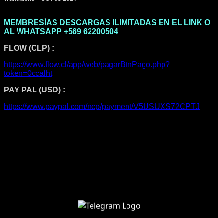
MEMBRESÍAS DESCARGAS ILIMITADAS EN EL LINK O
AL WHATSAPP +569 62200504
FLOW (CLP) :
https://www.flow.cl/app/web/pagarBtnPago.php?
token=0ccalht
PAY PAL (USD) :
https://www.paypal.com/ncp/payment/V5USUXS72CPTJ