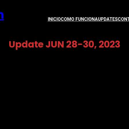
m
INICIO
COMO FUNCIONA
UPDATES
CON
Update JUN 28-30, 2023