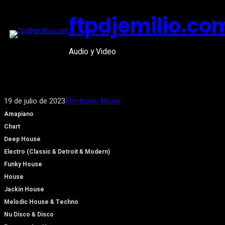
Saltar
ftpdjemilio.co
al
contenido
Audio y Video
19 de julio de 2023
Electronic Music
Amapiano
Chart
Deep House
Electro (Classic & Detroit & Modern)
Funky House
House
Jackin House
Melodic House & Techno
Nu Disco & Disco