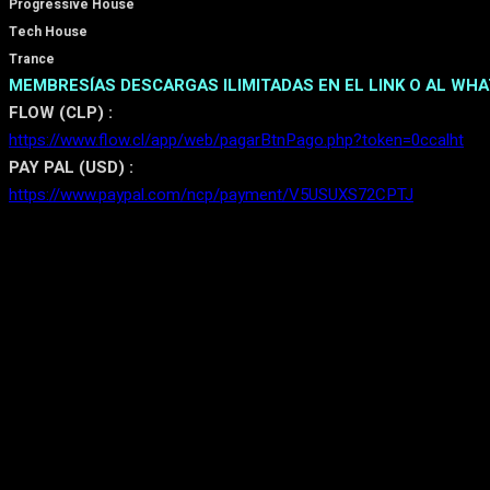
Progressive House
Tech House
Trance
MEMBRESÍAS DESCARGAS ILIMITADAS EN EL LINK O AL WHA
FLOW (CLP) :
https://www.flow.cl/app/web/pagarBtnPago.php?token=0ccalht
PAY PAL (USD) :
https://www.paypal.com/ncp/payment/V5USUXS72CPTJ