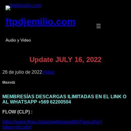
Saltar
al
contenido
ftpdjemilio.com
Audio y Video
Update JULY 16, 2022
26 de julio de 2022
Video
Maxvdz
MEMBRESÍAS DESCARGAS ILIMITADAS EN EL LINK O
AL WHATSAPP +569 62200504
FLOW (CLP) :
https://www.flow.cl/app/web/pagarBtnPago.php?
token=0ccalht