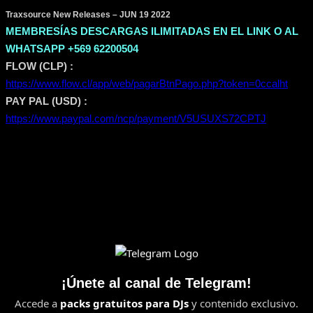
Traxsource New Releases – JUN 19 2022
MEMBRESÍAS DESCARGAS ILIMITADAS EN EL LINK O AL
WHATSAPP +569 62200504
FLOW (CLP) :
https://www.flow.cl/app/web/pagarBtnPago.php?token=0ccalht
PAY PAL (USD) :
https://www.paypal.com/ncp/payment/V5USUXS72CPTJ
¡Únete al canal de Telegram!
Accede a
packs gratuitos para DJs
y contenido exclusivo.